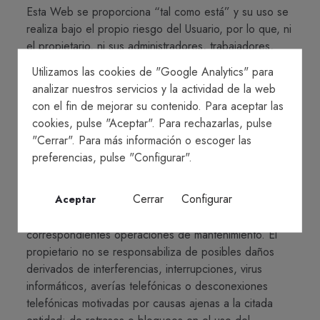
Esta Web se proporciona “tal como está” y su uso se
realiza bajo el propio riesgo del Usuario, por lo que, ni
el propietario, ni sus administradores, trabajadores,
proveedores o colaboradores serán responsables por
Utilizamos las cookies de "Google Analytics" para
los daños, de cualquier naturaleza, directos o no, que
analizar nuestros servicios y la actividad de la web
deriven del uso de la Web, excluyendo expresamente
con el fin de mejorar su contenido. Para aceptar las
el propietario, en toda la medida prevista por la Ley,
cookies, pulse "Aceptar". Para rechazarlas, pulse
cualquier tipo de garantías, ya sean expresas o
"Cerrar". Para más información o escoger las
implícitas. El propietario no garantiza la disponibilidad
preferencias, pulse "Configurar".
y accesibilidad de la Web, si bien realizará todos los
esfuerzos que sean razonables en este sentido. En
Cerrar
Configurar
Aceptar
ocasiones, podrán producirse interrupciones por el
tiempo que resulte necesario para la realización de las
correspondientes operaciones de mantenimiento. El
propietario no se responsabiliza de posibles daños
derivados de interferencias, interrupciones, virus
informáticos, averías telefónicas o desconexiones
telefónicas motivadas por causas ajenas a la citada