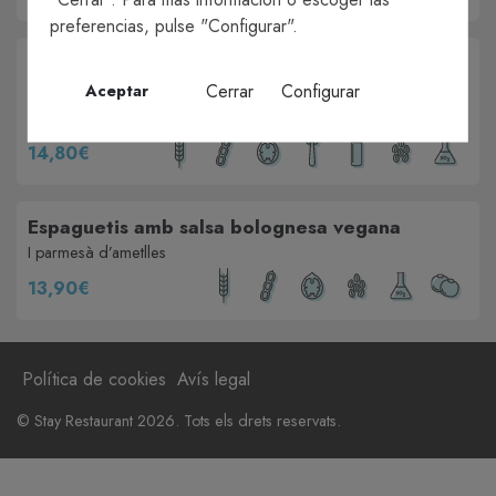
preferencias, pulse "Configurar".
Croquetes veganes de quinoa y coco amb
maionesa de miso
Cerrar
Configurar
Aceptar
i moniato fregides
14,80€
Espaguetis amb salsa bolognesa vegana
I parmesà d’ametlles
13,90€
Política de cookies
Avís legal
© Stay Restaurant 2026. Tots els drets reservats.