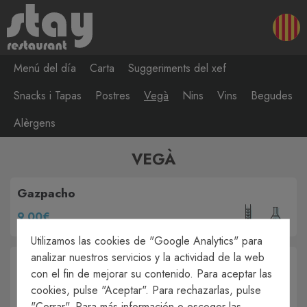
Menú del día
Carta
Suggeriments del xef
Snacks i Tapas
Postres
Vegà
Nins
Vins
Begudes
Alèrgens
VEGÀ
Gazpacho
9,00€
Utilizamos las cookies de "Google Analytics" para
analizar nuestros servicios y la actividad de la web
Curry tailandés de cigrons
con el fin de mejorar su contenido. Para aceptar las
I verdures amb llet de coco i arròs
cookies, pulse "Aceptar". Para rechazarlas, pulse
15,80€
"Cerrar". Para más información o escoger las