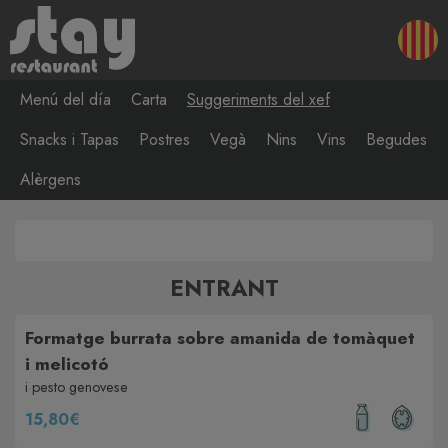
Menú del día
Carta
Suggeriments del xef
Snacks i Tapas
Postres
Vegà
Nins
Vins
Begudes
Alèrgens
ENTRANT
Formatge burrata sobre amanida de tomàquet
i melicotó
i pesto genovese
15,80€