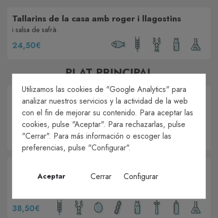
Tallarins de la casa amb roger i llagostins
i salsa de safrà.
24,50€
PLAT PRINCIPAL
Utilizamos las cookies de "Google Analytics" para
Costella de vedella blanca a la graella "estil
analizar nuestros servicios y la actividad de la web
provençal"
con el fin de mejorar su contenido. Para aceptar las
amb patates i verdures
cookies, pulse "Aceptar". Para rechazarlas, pulse
"Cerrar". Para más información o escoger las
29,50€
preferencias, pulse "Configurar".
Mig llamàntol “ Thermidor “ gratinat amb salsa
Cerrar
Configurar
Aceptar
mornay
patates fregides casolanes, ou ferrat i maionesa de tòfona
38,50€