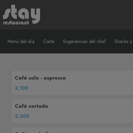
Menú del día
Carta
Sugerencias del chef
Snacks y
Café solo - espresso
2,10€
Café cortado
2,20€