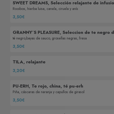
SWEET DREAMS, Selección relajante de infusi
Rooibos, hierba luisa, canela, ciruela y anís
3,50€
GRANNY´S PLEASURE, Seleccion de te negro d
té negro,bayas de sauco, grosellas negras, fresa
3,50€
TILA, relajante
3,20€
PU-ERH, Te rojo, china, té pu-erh
Piña, cáscaras de naranja y capullos de girasol
3,50€