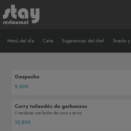
Menú del día
Carta
Sugerencias del chef
Snacks y
Gazpacho
9,00€
Curry tailandés de garbanzos
Y verduras con leche de coco y arroz
15,80€