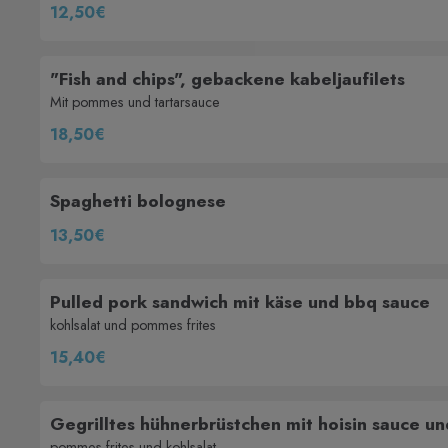
12,50€
"Fish and chips", gebackene kabeljaufilets
Mit pommes und tartarsauce
18,50€
Spaghetti bolognese
13,50€
Pulled pork sandwich mit käse und bbq sauce
kohlsalat und pommes frites
15,40€
Gegrilltes hühnerbrüstchen mit hoisin sauce u
pommes-frites und kohlsalat